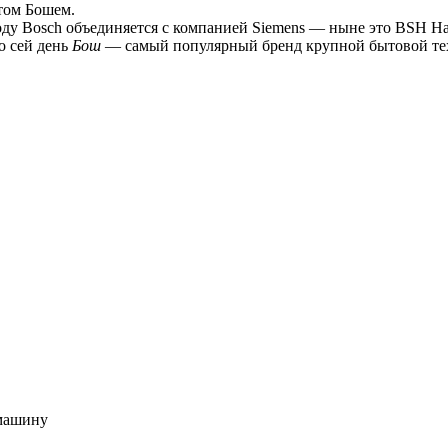
том Бошем.
году Bosch объединяется с компанией Siemens — ныне это BSH H
о сей день
Бош
— самый популярный бренд крупной бытовой те
 машину