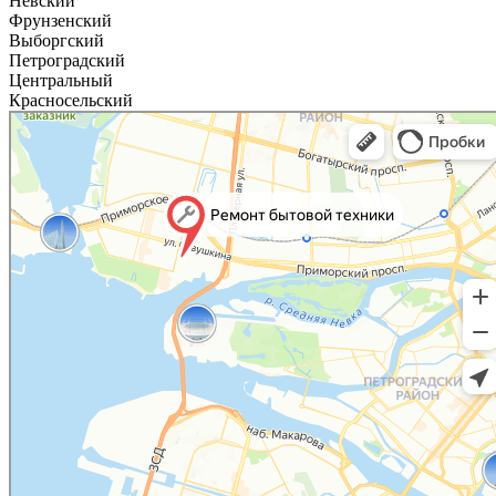
Невский
Фрунзенский
Выборгский
Петроградский
Центральный
Красносельский